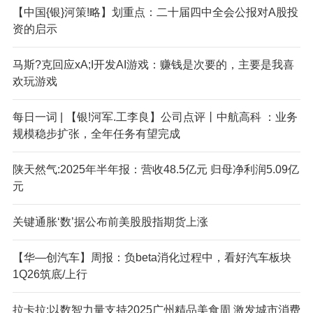
【中国{银}河策!略】划重点：二十届四中全会公报对A股投
资的启示
马斯?克回应xA;I开发AI游戏：赚钱是次要的，主要是我喜
欢玩游戏
每日一词 | 【银!河军.工李良】公司点评丨中航高科 ：业务
规模稳步扩张，全年任务有望完成
陕天然气:2025年半年报：营收48.5亿元 归母净利润5.09亿
元
关键通胀‘数’据公布前美股股指期货上涨
【华—创汽车】周报：负beta消化过程中，看好汽车板块
1Q26筑底/上行
拉卡拉;以数智力量支持2025广州精品美食周 激发城市消费