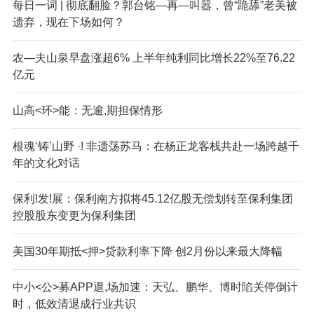
每日一词 | 彻底翻脸？郭台铭—再—叫嚣，曾“跪舔”老美被
遗弃，现在下场如何？
农—夫山泉早盘涨超6% 上半年纯利同比增长22%至76.22
亿元
山高<环>能：无逾,期担保情形
根魂‘铸’山野 ·! 非遗荡苏马：在杨正龙客栈共赴一场跨越千
年的文化对话
保利!发!展：保利南方拟将45.12亿股无偿划转至保利集团
控股股东变更为保利集团
美国30年期抵<押>贷款利率下降 创2月份以来最大降幅
中小<公>募APP退,场加速：天弘、鹏华、博时陷关停倒计
时，低效清退成行业共识