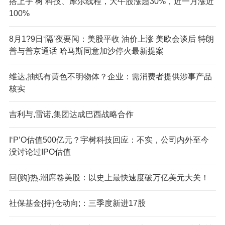
搭上宇‘树’科技、摩尔线程，大牛股涨超30%，近一月涨近
100%
8月1?9日‘隔’夜要闻：美股平收 油价上涨 美欧会谈后 特朗
普与普京通话 哈马斯同意加沙停火最新提案
维达,抽纸有黄色不明物体？企业：需消费者提供涉事产品
核实
吉利与,雷诺,集团达成巴西战略合作
I‘P’O估值500亿元？宇树科技回应：不实，公司内外至今
没讨论过IPO估值
回{购}热.潮席卷美股：以史上最快速度破万亿美元大关！
社保基金{持}仓动向;：三季度新进17股