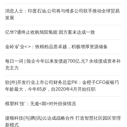
消息人士：印度石油,公司将与维多公司联手推动全球贸易
发展
亿华?通终止收购旭阳氢能 因方案未达成一致
金岭:矿业< >：铁精粉品质卓越，积极增厚资源储备
每日一词 | 险企今年以来发债超700亿.元? 永续债成资本补
充主力
软{件}开发行业上市公司财务总监PK：金橙子CFO崔银巧
年龄最大，今年65岁，自2020年4月开始任职
模塑科‘技’：无逾<期>对外担保情况
捷顺科技{与}腾{讯}云达成战略合作 打造智慧社区园区管理
新模式