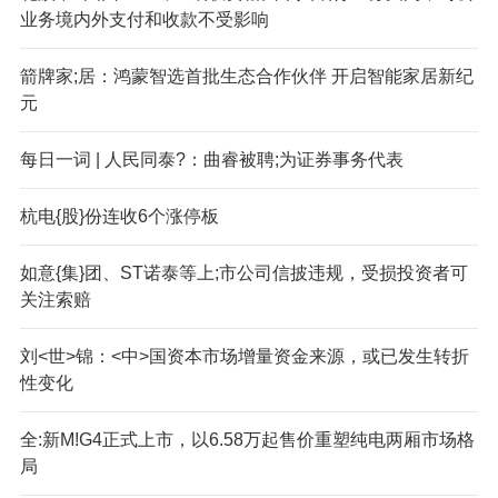
业务境内外支付和收款不受影响
箭牌家;居：鸿蒙智选首批生态合作伙伴 开启智能家居新纪
元
每日一词 | 人民同泰?：曲睿被聘;为证券事务代表
杭电{股}份连收6个涨停板
如意{集}团、ST诺泰等上;市公司信披违规，受损投资者可
关注索赔
刘<世>锦：<中>国资本市场增量资金来源，或已发生转折
性变化
全:新M!G4正式上市，以6.58万起售价重塑纯电两厢市场格
局