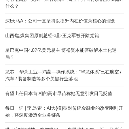
什么？
深!天马A：公司一直坚持以提升内在价值为核心的理念
山西焦,煤集团原副总经<理>王克军被开除党籍
星巴克中国4.0?亿美元易主 博裕资本能否破解本土化迷
局？
龙芯 + 华为工业—鸿蒙—操作系统：“华龙体系”已在航空 /
汽车 / 装备制造等多个关键行业落地
有望出任日本首;相的高市早苗称她无意引发日元贬值
每日一词 | 李.迅雷：AI大{模}型对传统金融业的改变刚刚开
始，将深度渗透全业务链条