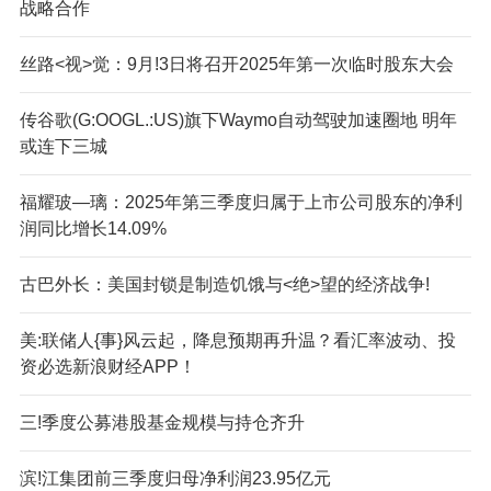
战略合作
丝路<视>觉：9月!3日将召开2025年第一次临时股东大会
传谷歌(G:OOGL.:US)旗下Waymo自动驾驶加速圈地 明年
或连下三城
福耀玻—璃：2025年第三季度归属于上市公司股东的净利
润同比增长14.09%
古巴外长：美国封锁是制造饥饿与<绝>望的经济战争!
美:联储人{事}风云起，降息预期再升温？看汇率波动、投
资必选新浪财经APP！
三!季度公募港股基金规模与持仓齐升
滨!江集团前三季度归母净利润23.95亿元