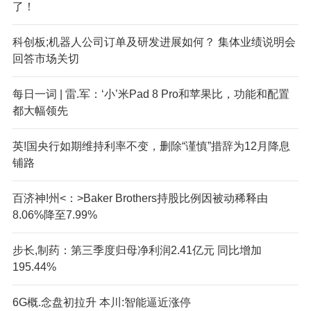
了！
科创板;机器人公司订单及研发进展如何？ 集体业绩说明会
回答市场关切
每日一词 | 雷.军：‘小’米Pad 8 Pro和苹果比，功能和配置
都大幅领先
英!国央行如期维持利率不变，删除“谨慎”措辞为12月降息
铺路
百济神!州<：>Baker Brothers持股比例因被动稀释由
8.06%降至7.99%
步长,制药：第三季度归母净利润2.41亿元 同比增加
195.44%
6G概.念盘初拉升 本川:智能逼近涨停