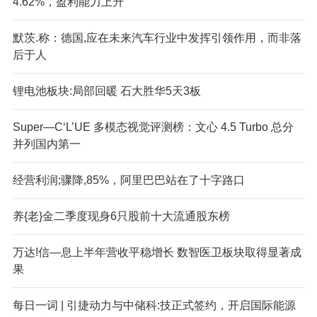
4.62%，盈利能力上升
默茨.称：德国,应在未来汽车行业中发挥引领作用，而非落
后于人
锂电池板块:局部回暖 石大胜华5天3板
Super—C‘L’UE 多模态视觉评测榜：文心 4.5 Turbo 总分
并列国内第一
经营利润;骤降,85%，阿里巴巴站在了十字路口
养{老}金二季度现身6只股前十大流通股东榜
万达!信—息上半年营收平稳增长 数智医卫板块取得显著成
果
每日一词 | 引捷动力与中储科:技正式签约，开启国际能源