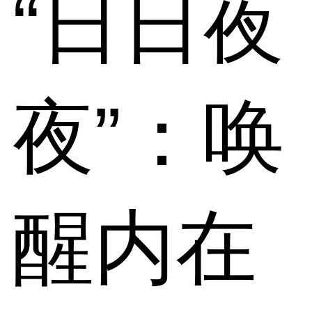
“日日夜
夜”：唤
醒内在