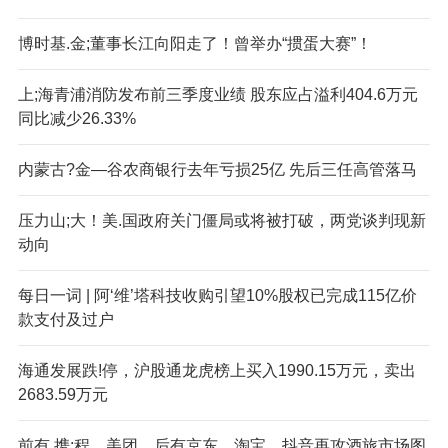
博时基.金;董事长江向阳走了！曾举办“掼蛋大赛”！
上;海青浦消防发布前三季度业绩 股东应占溢利404.6万元
同比减少26.33%
内蒙古?金—谷农商银行去年亏损25亿 先后三任高管落马
压力山;大！美.国政府关门僵局或将被打破，两党谈判现新
动向
每日一词 | 阿‘维’塔科技收购引望10%股权已完成115亿价
款支付及过户
海通发展跌!停，沪股通龙虎榜上买入1990.15万元，卖出
2683.59万元
前有,携:程、美团，后有京东、淘宝，抖音再攻酒旅市场图