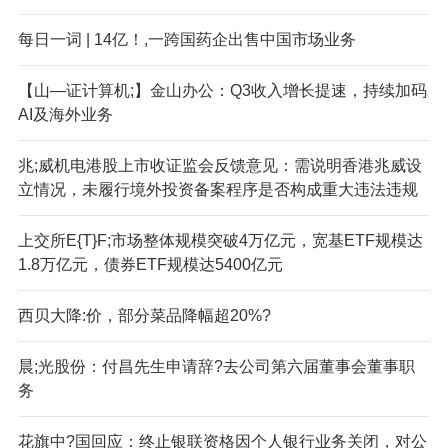
每日一词 | 14亿！,一跨国药企出售中国市场业务
【山—证计算机;】金山办公：Q3收入增长提速，持续加码
AI及海外业务
兆;威机电港股上市收证监会反馈意见：需说明香港兆威设
立情况，未履行境外投资备案程序是否构成重大违法违规
上交所E{T}F;市场整体规模突破4万亿元，宽基ETF规模达
1.8万亿元，债券ETF规模达5400亿元
西贝大降:价，部分菜品降幅超20%?
晨;光股份：付昌先生申请辞?去公司第六届董事会董事职
务
花旗中?国回应：终止银联资格因个人银行业务关闭，对公