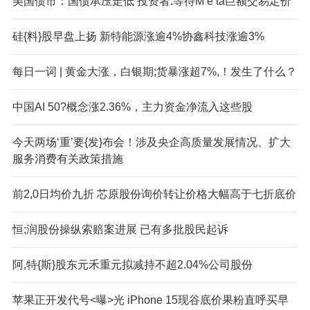
美国债市：国债承压走低 投资者.等待M‘e’ta巨额交易定价
硅{料}股早盘上扬 新特能源涨逾4%协鑫科技涨逾3%
每日一词 | 黄金大涨，白银期;货暴涨超7%,！发生了什么？
中国AI 50?概念涨2.36%，主力资金净流入这些股
今天两场‘重’要{发}布会！涉及央企高质量发展情况、扩大
服务消费有关政策措施
前2,0日均价九折 芯原股份询价转让价格大幅高于七折底价
恒;润股份操纵索赔案进展 已有多批股民起诉
阿,特{斯}股东元禾重元拟减持不超2.04%公司股份
苹果正开发代号<曝>光 iPhone 15现谷底价果粉直呼买早