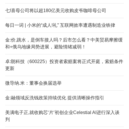
七!喜母公司将以超180亿美元收购皮爷咖啡母公司
每日一词 | 小米的“成人!礼” 互联网效率遭遇制造业铁律
金:价,跳水，是倒车接人吗？后市怎么看？中美贸易摩擦缓
和+俄乌地缘局势进展，避险情绪减弱！
卓:朗科技（600225）投资者索赔案将正式开庭，索赔条件
更新
微导纳.米：董事会换届选举
金:融领域反洗钱政策持续优化 提供清晰操作指引
美满电子正,就收购芯‘片’初创企业Celestial AI进行深入谈
判