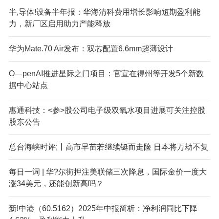
半,导体!设备半年报：华海清科费用增长影响短期盈利能
力，新厂区启用助力产能释放
华为Mate.70 Air发布：双芯配置6.6mm超薄设计
O—penAI推进星际之门项目：官宣在得州等开发5个新数
据中心站点
惠通科技：<参>股公司电子级双氧水项目进展可关注控股
股东公告
总台海峡时评;丨高市早苗若继续铤而走险 日本将万劫不复
每日一词 | 华?尔街押注美联储三次降息，国际金价一度大
涨34美元，还能创新高吗？
新!中港（60.5162）2025年中报简析：净利润同比下降